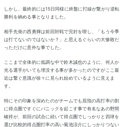
しかし、最終的には15日同様に終盤に打線が繋がり逆転
勝利を納める事となりました。
相手先発の
西勇輝
は前回対戦で完封を喫し、「もう今季
は打てないのではないか？」と思えるぐらいの大惨敗だ
っただけに意外な事でした。
ここまで全体的に低調な中で
鈴木誠也
のように、何人か
光る選手がいても埋没する事が多かったのですがここ最
近は繋ぐ意識が徐々に見られ始めているように見えま
す。
特にその印象を深めたのがチームでも屈指の高打率の割
に得点圏ですぐにパニックを起こす事で有名なあの
野間
峻祥
が、前回の試合に続いて得点圏でしっかりと四球を
選び比較的
得点圏打率
の高い
菊池涼介
にしっかりつない