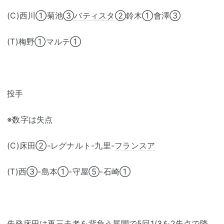
(C)西川①菊池③
バティスタ
②鈴木①會澤③
(T)梅野①マルテ①
投手
※数字は失点
(C)床田②-レグナルト-九里-
フランスア
(T)西③-島本①-守屋⑤-石崎①
先発床田は再三走者を背負う展開で5回1/3を2失点で降