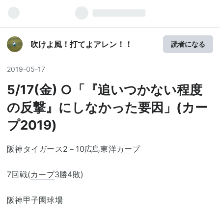
吹けよ風！打てよアレン！！
読者になる
2019
-
05
-
17
5/17(金) ○「『追いつかない程度
の反撃』にしなかった要因」(カー
プ2019)
阪神タイガース
2－10
広島東洋カープ
7回戦(
カープ
3勝4敗)
阪神甲子園球場