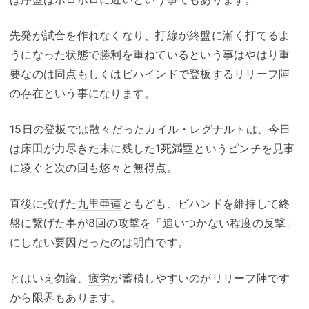
先発が試合を作れなくなり、打線が終盤に漸く打てるよ
うになった状態で勝利を重ねているという事はやはり重
要なのは同点もしくはビハインドで登板するリリーフ陣
の存在という事になります。
15日の登板では散々だったカイル・レグナルトは、今日
は床田が力尽きた末に残した1死満塁というピンチを見事
に凌ぐと次の回も悠々と無得点。
直後に投げた
九里亜蓮
ともども、ビハンドを維持して終
盤に繋げた事が8回の攻撃を「追いつかない程度の反撃」
にしない要因だったのは明白です。
とはいえ勿論、
疲労
が蓄積しやすいのがリリーフ陣です
から限界もあります。